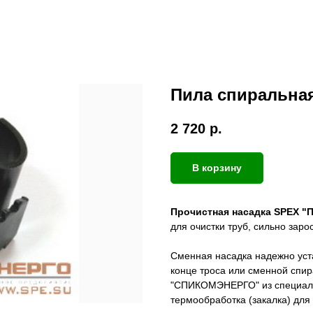
Пила спиральная
2 720
р.
В корзину
Прочистная насадка SPEX
"П
для очистки труб, сильно заро
Сменная насадка надежно уст
конце троса или сменной спир
"СПИКОМЭНЕРГО" из специаль
термообработка (закалка) дл