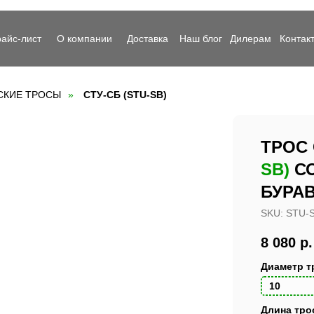
айс-лист
айс-лист
О компании
О компании
Доставка
Доставка
Наш блог
Наш блог
Дилерам
Дилерам
Контак
Контак
СКИЕ ТРОСЫ
»
СТУ-СБ (STU-SB)
ТРОС
SB)
СО
БУРА
SKU:
STU-S
8 080
р.
Диаметр т
Длина тро