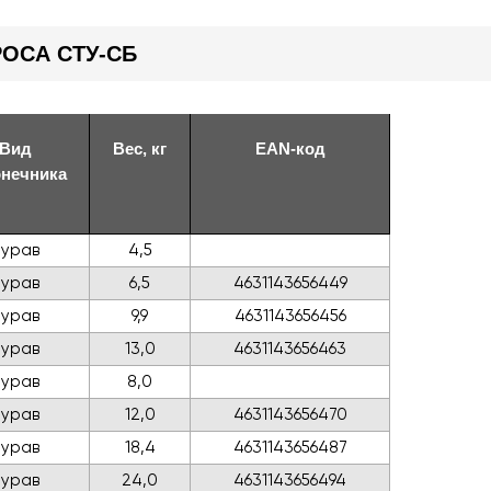
ОСА СТУ-СБ
Вид
Вес, кг
EAN-код
онечника
Бурав
4,5
Бурав
6,5
4631143656449
Бурав
9,9
4631143656456
Бурав
13,0
4631143656463
Бурав
8,0
Бурав
12,0
4631143656470
Бурав
18,4
4631143656487
Бурав
24,0
4631143656494