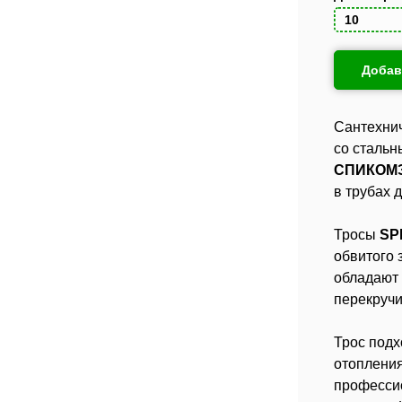
Добав
Сантехни
со стальн
СПИКОМ
в трубах 
Тросы
SP
обвитого 
обладают 
перекручи
Трос подх
отопления
професси