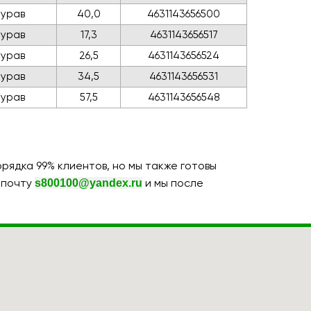
Бурав
40,0
4631143656500
Бурав
17,3
4631143656517
Бурав
26,5
4631143656524
Бурав
34,5
4631143656531
Бурав
57,5
4631143656548
ядка 99% клиентов, но мы также готовы
s800100@yandex.ru
 почту
и мы после