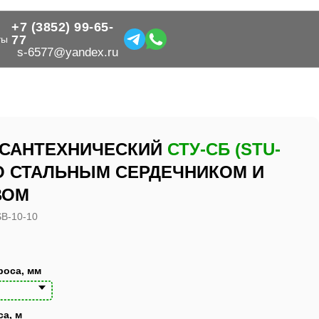
+7 (3852) 99-65-
+7 (3852) 99-65-
77
77
ты
ты
s-6577@yandex.ru
s-6577@yandex.ru
 САНТЕХНИЧЕСКИЙ
СТУ-СБ (STU-
 СТАЛЬНЫМ СЕРДЕЧНИКОМ И
ВОМ
B-10-10
роса, мм
са, м